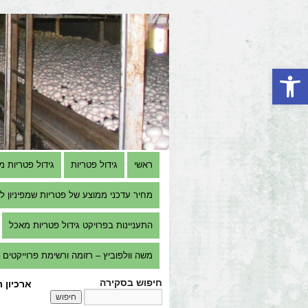
פתח סרגל נגישות
ראשי
גידול פטריות
גידול פטריות מ
מחיר עדכני ממוצע של פטריות שמפיניון למגדל 
התעניינות בפרויקט גידול פטריות מאכל
משה וולפוביץ – רזומה ורשימת פרוייקטים – e Volfovitch M.Sc. – Resume & Projects list
חיפוש בסקירה
ארכיון 