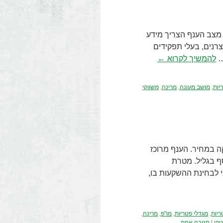
ם בע"מ, בנובמבר 2006. לימוד ואבחון מצב הענף הצריך מידע
צרנים, בעלי תפקידים
…
להמשיך לקרוא
←
יות
,
מושב מעונה
,
מרינה
,
משווקי
ה במחיר. הענף מרוכז
 יוסף בגליל. מטרת
 לבחינת ההשקעות בו,
ריות
,
מגדלי פטריות
,
מו"פ
,
מרינה
,
טקי
|
תגובה אחת