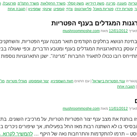
ריות
,
מעונה
,
מרינה
,
משק דוידיאן
,
משק קסלר
,
משרד החקלאות
,
משרד התמ"ס
,
פורטובלו
,
פ
ר
,
פטריות ירדן
,
פטריות מאכל
,
פליאורוטוס
,
צדף
,
קומפיט
,
שיטקי
,
שמפיניון
|
תגובה אחת
נות המגדלים בענף הפטריות
אריך
12/01/2012
מאת
mushroommoshe.com
בחינת הנושא בחלקים הקודמים תואר מבנה ענף הפטריות, והשחקנים ה
 עוסק בהתארגנויות המגדלים בענף ומטבע הדברים, וכפי שעולה בבי
תייחס רובו ככולו לתאגיד החברות "מרינה". ישנן התארגנויות נוספות
טגוריה
ענף הפטריות בישראל
|
עם התגים
חוות השמפיניון
,
יצור קומפוסט
,
מגדלי פטריות
,
מו"
|
תגובה אחת
אריך
11/01/2012
מאת
mushroommoshe.com
ו בוחנת את מצב ענף יצור הפטריות הטריות, על מרכיביו השונים. בת
בסיסי בו לא השתנה רבות מאז החל בפעילותו, אך שיפורים ניכרים בר
סט – תרמו להתקדמות והתרחבות נאה של היקף …
להמשיך לקרוא
←