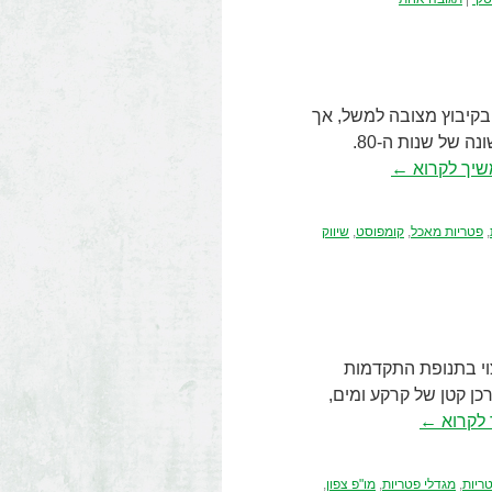
ומטרת הסקירה גידול פטריות מסחרי היה קיים בארץ כבר בשנות ה-60, בקיבוץ מצובה למשל, אך
תחילת התפתחותו העיקריות כגידול מקצועי ורווחי יותר, היתה במחצית הראשונה של שנות ה-80.
יך לקרוא
←
,
פטריות מאכל
,
קומפוסט
,
שיווק
צוי בתנופת התקדמות
ן קטן של קרקע ומים,
לקרוא
←
טריות
,
מגדלי פטריות
,
מו"פ צפון
,