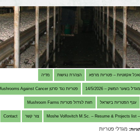
אכל אקזוטיות – פטריות מרפא
הצהרת נגישות
מדיה
בשער המשק – 14/5/2026
פטריות נגד סרטן Mushrooms Against Cancer
ענף הפטריות בישראל
חוות לגידול פטריות Mushroom Farms
Mosh
צור קשר
Contact
מגדלי פטריות
תגיות: