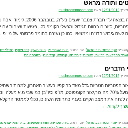
ים ותודה מראש
אריך
12/01/2012
מאת
mushroommoshe.com
הסקירה בוצעה ע"י חברת צנובר יועצי
פטריות, סיורים בחוות הגידול ומפעלי הקומפוסט, פגישות ושיחות עם י
 לשם גיבוש הדו"ח וממצאיו. כמו כן נעזרנו בחומר פרסומי של מו"פ 
טגוריה
ענף הפטריות בישראל
|
עם התגים
חוות השמפיניון
,
חוות משקו
,
כפר ויתקין
,
מגדלי פטר
שרד החקלאות
,
ניר צבי
,
פטריות
,
קומפוסט
,
קומפיט
,
קרדיטים
|
תגובה אחת
 הדברים
אריך
12/01/2012
מאת
mushroommoshe.com
ור הפטריות הטריות גדל מאד בהיקפיו בעשור האחרון, למרות השחיק
ברובו (מעל 70% מהיצור,יצור הקומפוסט, מו"פ וכיו"ב) במושבי מ.א מעלה
 לנתח את המצב הקיים בענף בתחומיו השונים, ככלי לממסד החקלאי
יך לקרוא
←
טגוריה
ענף הפטריות בישראל
|
עם התגים
גידול פטריות
,
חוות השמפיניון
,
יבוא
,
יצוא
,
יצרני פט
יות
,
פורטובלו
,
פטריות
,
פטריות איילון
,
פטריות מאכל
,
פלאורוטוס
,
קומפוסט
,
שוק הפטריות
,
שי