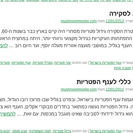
לסקירה
אריך
12/01/2012
מאת
mushroommoshe.com
רקע 
ענף בגליל, במושבי מועצה אזורית מעלה יוסף, ועד היום רוב …
להמש
טגוריה
ענף הפטריות בישראל
|
עם התגים
יצור פטריות
,
מגדלי פטריות
,
ענף הפטריות
,
פטריות
|
תגובה אחת
כללי לענף הפטריות
אריך
12/01/2012
מאת
mushroommoshe.com
מגמות ענף הפטריות בישראל, ובפרט בגליל שבו מרוכז רובו הגדול, מ
 גידול הפטריות נעשה כמתואר בחדרים מבוקרי אקלים, הענף הוא צרכ
 הוא גידול ידידותי לסביבה שאינו מוגבל במכסות. עם זאת, …
להמשיך 
טגוריה
ענף הפטריות בישראל
|
עם התגים
גידול פטריות
,
חוות השמפיניון
,
טבע פוסט
,
ייבוא פ