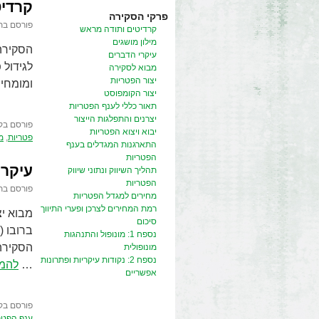
קרדיט
פרקי הסקירה
פורסם בת
קרדיטים ותודה מראש
מילון מושגים
עיקרי הדברים
לגידול 
מבוא לסקירה
יצור הפטריות
ומומחים
יצור הקומפוסט
תאור כללי לענף הפטריות
יצרנים והתפלגות הייצור
פורסם בק
יבוא ויצוא הפטריות
פטריות
,
מ
התארגנות המגדלים בענף
הפטריות
עיקרי
תהליך השיווק ונתוני שיווק
הפטריות
פורסם בת
מחירים למגדל הפטריות
רמת המחירים לצרכן ופערי התיווך
מבוא יצ
סיכום
נספח 1: מונופול והתנהגות
הסקירה
מונופולית
נספח 2: נקודות עיקריות ופתרונות
…
להמש
אפשריים
פורסם בק
ענף הפטר