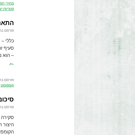
מחירי הפט
פטריות יע
התארג
פורסם בת
כללי – 
סעיף זה
– הוא מ
←
פורסם בק
קומפוסט
סיכום
פורסם בת
סקירה ז
היצור ה
הקומפו