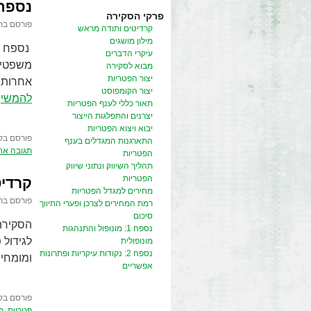
נספח 1: מונופול והתנהגות מו
פרקי הסקירה
פורסם בת
קרדיטים ותודה מראש
מילון מושגים
עיקרי הדברים
משפטיי
מבוא לסקירה
יצור הפטריות
אחרות, 
יצור הקומפוסט
להמשיך
תאור כללי לענף הפטריות
יצרנים והתפלגות הייצור
יבוא ויצוא הפטריות
פורסם בק
התארגנות המגדלים בענף
תגובה אח
הפטריות
תהליך השיווק ונתוני שיווק
הפטריות
קרדיט
מחירים למגדל הפטריות
פורסם בת
רמת המחירים לצרכן ופערי התיווך
סיכום
נספח 1: מונופול והתנהגות
לגידול 
מונופולית
נספח 2: נקודות עיקריות ופתרונות
ומומחים
אפשריים
פורסם בק
פטריות
,
מ