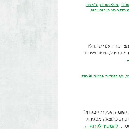
טריות
,
מגדלי פטריות
,
מו"פ צפון
,
טריות חורש
,
פטריות טריות
,
מצית, זהו ענף שתהליך
מת הידע, הציוד ואיכות
ה
,
ענף הפטריות
,
פטריות
,
פטריות
 התשומה העיקרית בגידול
ריטית. כתוצאה מסגירת
וסט …
להמשיך לקרוא
←