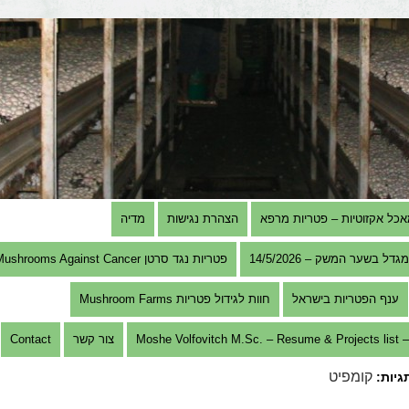
אכל אקזוטיות – פטריות מרפא
הצהרת נגישות
מדיה
בשער המשק – 14/5/2026
פטריות נגד סרטן Mushrooms Against Cancer
ענף הפטריות בישראל
חוות לגידול פטריות Mushroom Farms
Mosh
צור קשר
Contact
קומפיט
תגיות: