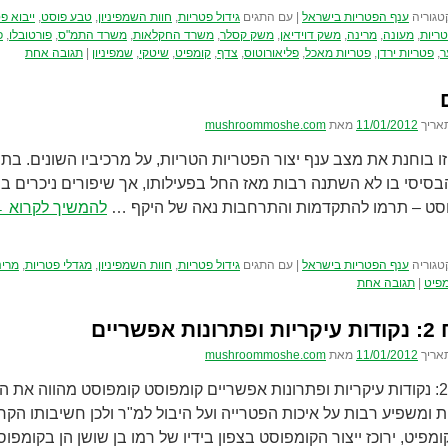
טגוריה
ענף הפטריות בישראל
|
עם התגים
גידול פטריות
,
חוות השמפיניון
,
טבע פוסט
,
ייבוא פ
ריות
,
מעונה
,
מרינה
,
משק דוידיאן
,
משק קסלר
,
משרד החקלאות
,
משרד התמ"ס
,
פורטובלו
,
פ
ר
,
פטריות ירדן
,
פטריות מאכל
,
פליאורוטוס
,
צדף
,
קומפיט
,
שיטקי
,
שמפיניון
|
תגובה אחת
אריך
11/01/2012
מאת
mushroommoshe.com
ו בוחנת את מצב ענף יצור הפטריות הטריות, על מרכיביו השונים. בת
בסיסי בו לא השתנה רבות מאז החל בפעילותו, אך שיפורים ניכרים בר
סט – תרמו להתקדמות והתרחבות נאה של היקף …
להמשיך לקרוא
←
טגוריה
ענף הפטריות בישראל
|
עם התגים
גידול פטריות
,
חוות השמפיניון
,
מגדלי פטריות
,
מרינ
מפיט
|
תגובה אחת
 אפשריים
אריך
11/01/2012
מאת
mushroommoshe.com
נספח 2: נקודות עיקריות ופתרונות אפשריים קומפוסט קומפוסט מהווה את
 ומשפיע רבות על איכות הפטרייה ועל היבול למ"ר ולכן חשיבותו הק
מפיט, ירוכז ייצור הקומפוסט בצפון בידיו של רמו בן שושן הן בקומפ