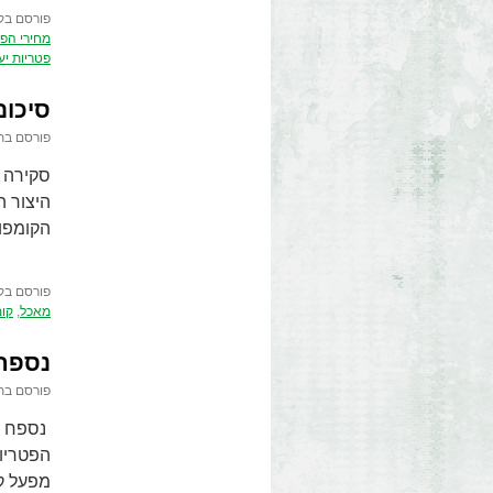
פורסם בק
מחירי הפט
פטריות יע
סיכום
פורסם בת
סקירה ז
היצור ה
הקומפו
פורסם בק
מאכל
,
קו
נספח 2: נקודות עיקריות ופתרונות
פורסם בת
הפטריות
מפעל קו