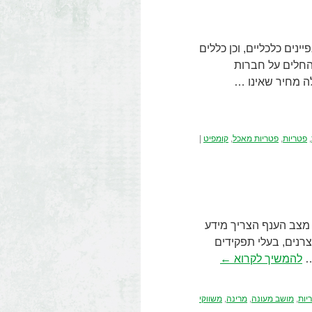
פיינים כלכליים, וכן כללים
החלים על חברות
ה מחיר שאינו …
,
פטריות
,
פטריות מאכל
,
קומפיט
|
ם בע"מ, בנובמבר 2006. לימוד ואבחון מצב הענף הצריך מידע
צרנים, בעלי תפקידים
…
להמשיך לקרוא
←
יות
,
מושב מעונה
,
מרינה
,
משווקי