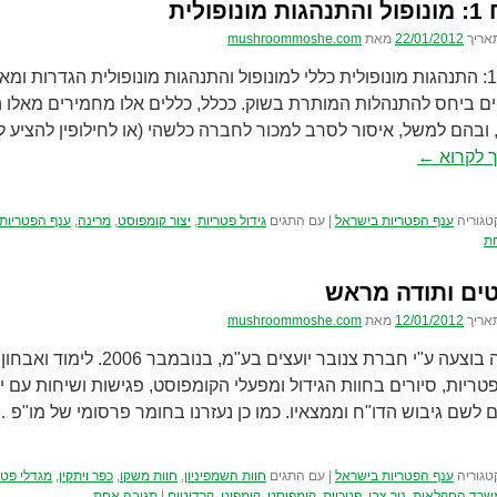
נופולית
אריך
22/01/2012
מאת
mushroommoshe.com
נספח 1: התנהגות מונופולית כללי למונופול והתנהגות מונופולית הגדרות ומא
ם ביחס להתנהלות המותרת בשוק. ככלל, כללים אלו מחמירים מאלו 
ובהם למשל, איסור לסרב למכור לחברה כלשהי (או לחילופין להציע ל
 לקרוא
←
טגוריה
ענף הפטריות בישראל
|
עם התגים
גידול פטריות
,
יצור קומפוסט
,
מרינה
,
ענף הפטריות
ת
ים ותודה מראש
אריך
12/01/2012
מאת
mushroommoshe.com
הסקירה בוצעה ע"י חברת צנובר יועצי
פטריות, סיורים בחוות הגידול ומפעלי הקומפוסט, פגישות ושיחות עם י
 לשם גיבוש הדו"ח וממצאיו. כמו כן נעזרנו בחומר פרסומי של מו"פ 
טגוריה
ענף הפטריות בישראל
|
עם התגים
חוות השמפיניון
,
חוות משקו
,
כפר ויתקין
,
מגדלי פטר
שרד החקלאות
,
ניר צבי
,
פטריות
,
קומפוסט
,
קומפיט
,
קרדיטים
|
תגובה אחת