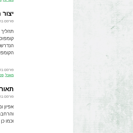
יצור 
פורסם בת
תהליך י
קומפוסט
הנדרשים
הקומפוס
פורסם בק
מאכל
,
פס
תאור 
פורסם בת
אפיון ו
והרחבה.
וכמו כן