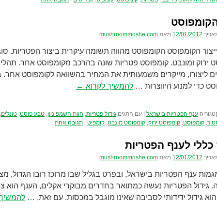
הקומפוסט
אריך
12/01/2012
מאת
mushroommoshe.com
יצור הקומפוסט הקומפוסט מהווה תשומה עיקרית ביצור הפטריות. סו
 ירוק ומונבט. קומפוסט פטריות שונה בהרכב מקומפוסט אחר. תהליך
 ליצורו, מייקרים משמעותית את המחיר בהשוואה לקומפוסט אחר. בי
ט כדי למנוע היווצרות …
להמשיך לקרוא
←
טגוריה
ענף הפטריות בישראל
|
עם התגים
גידול פטריות
,
חוות השמפיניון
,
טבע פוסט
,
טונלים
,
טור
,
קומפוסט
,
קומפוסט ירוק
,
קומפוסט מונבט
,
קומפיט
|
תגובה אחת
כללי לענף הפטריות
אריך
12/01/2012
מאת
mushroommoshe.com
מגמות ענף הפטריות בישראל, ובפרט בגליל שבו מרוכז רובו הגדול, מ
 גידול הפטריות נעשה כמתואר בחדרים מבוקרי אקלים, הענף הוא צרכ
 הוא גידול ידידותי לסביבה שאינו מוגבל במכסות. עם זאת, …
להמשיך 