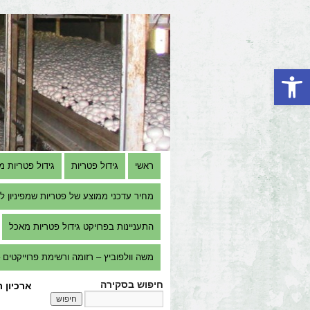
פתח סרגל נגישות
ראשי
גידול פטריות
גידול פטריות מ
מחיר עדכני ממוצע של פטריות שמפיניון למגדל 
התעניינות בפרויקט גידול פטריות מאכל
משה וולפוביץ – רזומה ורשימת פרוייקטים – e Volfovitch M.Sc. – Resume & Projects list
חיפוש בסקירה
ארכיון 