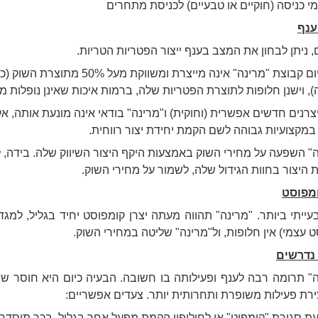
י כניסה (חוקיים או טבעיים) לכניסת מתחרים
ענף
ניתן לבחון את המצב בענף ייצור הפטריות הטריות.
, וישנן חלופות לתוצרת הפטריות שלה, ברמות איכות שאינן נופלות מ
צרנים חדשים אפשרית (וחוקית) ו"מרינה" בודאי אינה מונעת אותה,
במקצועיות גבוהה לשם הקמת יחידת יצור רווחית.
" השפעה על מחירי השוק באמצעות היקף היצור השיווק שלה. בידה, 
היצור בחוות הגידול שלה, לשמור על מחירי השוק.
ומפוסט
ייתי ביותר. "מרינה" תהווה מעתה יצרן קומפוסט יחיד בגליל, למגדל
 עצמי) אין חלופות, ול"מרינה" שליטה במחירי השוק.
נדרשים
" תרומה רבה לענף ופעילותה בו חשובה. הבעיה כיום היא חוסר שיוו
רת פעילות משופרת ותחרותית יותר. צעדים אפשריים:
עת סגירת "קומפיט" או לחילופין הקמת מפעל אחר בגליל. בכך תוסדר