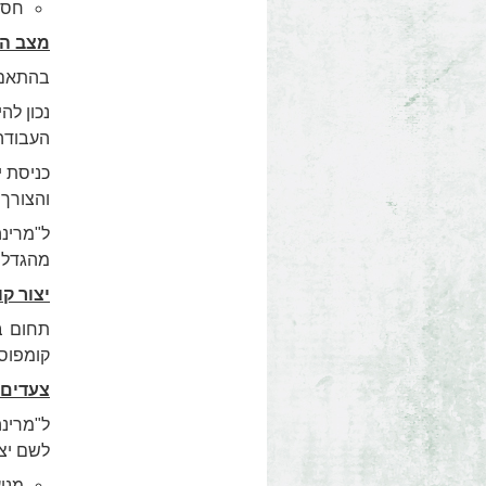
חסמ
מצב ה
בהתאם, 
העבודה)
כניסת י
והצורך 
ל"מרינה
מהגדלת 
יצור ק
תחום בע
קומפוסט
צעדים 
ל"מרינה
לשם יצי
מני