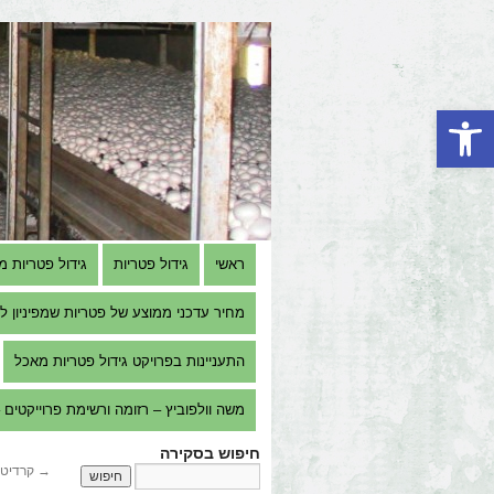
פתח סרגל נגישות
ראשי
גידול פטריות
גידול פטריות מ
מחיר עדכני ממוצע של פטריות שמפיניון למגדל 
התעניינות בפרויקט גידול פטריות מאכל
משה וולפוביץ – רזומה ורשימת פרוייקטים – e Volfovitch M.Sc. – Resume & Projects list
חיפוש בסקירה
→
קרדיטי