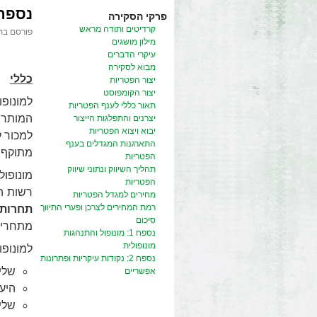
נספח 1: מונופול והתנהגות מו
פרקי הסקירה
קרדיטים ותודה מראש
פורסם בת
מילון מושגים
עיקרי הדברים
מבוא לסקירה
כללי
יצור הפטריות
יצור הקומפוסט
למונופ
תאור כללי לענף הפטריות
המותרת
יצרנים והתפלגות הייצור
יבוא ויצוא הפטריות
למכור ל
התארגנות המגדלים בענף
מתוקף ה
הפטריות
תהליך השיווק ונתוני שיווק
מונופול בה
הפטריות
רשות ה
מחירים למגדל הפטריות
רמת המחירים לצרכן ופערי התיווך
תחרות
סיכום
מתחרים,
נספח 1: מונופול והתנהגות
מונופולית
למונופו
נספח 2: נקודות עיקריות ופתרונות
שליטה כאמור (
אפשריים
היע
שלי