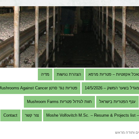
אכל אקזוטיות – פטריות מרפא
הצהרת נגישות
מדיה
בשער המשק – 14/5/2026
פטריות נגד סרטן Mushrooms Against Cancer
ענף הפטריות בישראל
חוות לגידול פטריות Mushroom Farms
Mosh
צור קשר
Contact
ם ותודה מראש