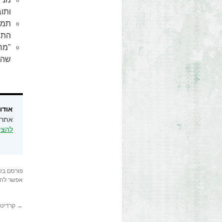
ותוב
תמי
התפ
"מר
שהק
אודות moshe.com
אתר הבית ש
להציג א
פורסם בק
אפשר להג
→
קרדיטי