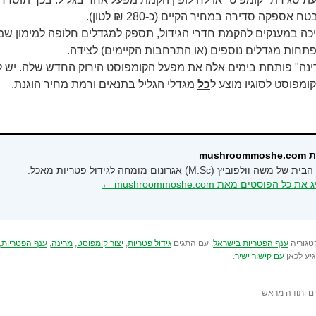
טח אספקה סדירה במחיר הקיים (כ-280 ₪ לטון).
כה במענקים להקמת חדרי הגידול, תספק למגדלים חלופה למימון שמצ
תחות מגדלים נוספים (או התרחבות הקיימים) לצידה.
ינה" פותחת בימים אלה את מפעל הקומפוסט הירוק החדש שלה. יש ל
ומפוסט לסוגיו מוצע ל
כל
מגדלי הגליל בתנאים ורמת מחיר הוגנת.
mushroom
ל משה וולפוביץ (M.Sc) אגרונום מומחה לגידול פטריות מאכל.
ת כל הפוסטים מאת mushroommoshe.com‏
←
טגוריה
ענף הפטריות בישראל
, עם התגים
גידול פטריות
,
יצור קומפוסט
,
מרינה
,
ענף הפטריות
,
יע לכאן
עם קישור ישיר
.
ם ותודה מראש