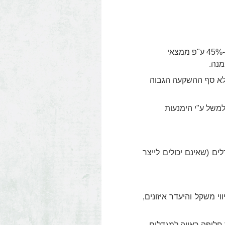
נכון להיום קבוצת "מרינה" אינה מייצרת ומשווקת מעל 50% מתוצרת השוק (כ-45% ע"פ ממצאי
מנה.
 אלא סף ההשקעה הגבוה
למשל ע"י הימנעות
ים (שאינם יכולים לייצר
י משקל והיעדר איזונים,
 חלופה ראויה למגדלים