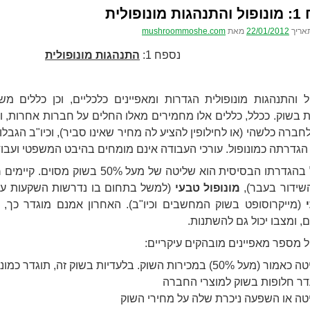
נופולית
אריך
22/01/2012
מאת
mushroommoshe.com
נספח 1:
התנהגות מונופולית
ול והתנהגות מונופולית הגדרות ומאפיינים כלכליים, וכן כללים 
 בשוק. ככלל, כללים אלו מחמירים מאלו החלים על חברות אחרות, 
חברה כלשהי (או לחילופין להציע לה מחיר שאינו סביר), וכיו"ב הגבלו
גדרתה כמונופול. עורכי העבודה אינם מומחים בהיבט המשפטי ועבודה
גדרתו הבסיסית הוא שליטה של מעל 50% בשוק מסוים. קיימים
מ
שידור בעבר),
מונופול טבעי
(למשל בתחום בו נדרשות השקעות עת
י
(מייקרוסופט בשוק המחשבים וכיו"ב).
האחרון אמנם מוגדר כך, 
 ומצבו יכול גם להשתנות.
ל מספר מאפיינים מובהקים עיקריים:
מעל 50%) במכירות השוק. בלעדיות בשוק זה, תוגדר כמונופול טהור.
דר חלופות בשוק למוצרי החברה
טה או השפעה ניכרת שלה על מחירי השוק