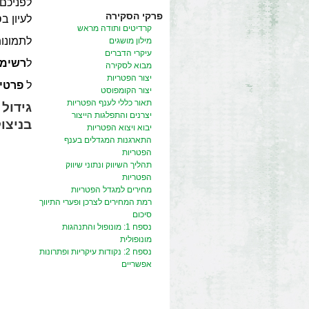
לפניכם 
פרקי הסקירה
לעיון ב
קרדיטים ותודה מראש
לתמונו
מילון מושגים
עיקרי הדברים
ל
רשימת
מבוא לסקירה
יצור הפטריות
ל
פרטי
יצור הקומפוסט
תאור כללי לענף הפטריות
גידול
יצרנים והתפלגות הייצור
בניצו
יבוא ויצוא הפטריות
התארגנות המגדלים בענף
הפטריות
תהליך השיווק ונתוני שיווק
הפטריות
מחירים למגדל הפטריות
רמת המחירים לצרכן ופערי התיווך
סיכום
נספח 1: מונופול והתנהגות
מונופולית
נספח 2: נקודות עיקריות ופתרונות
אפשריים