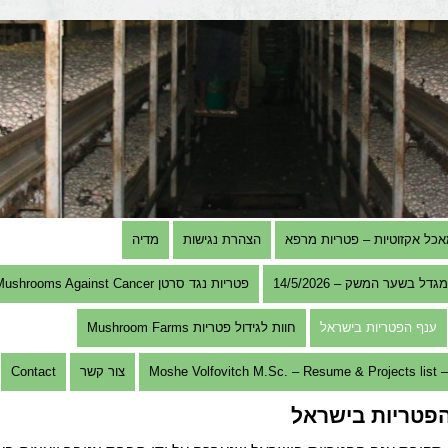
אכל אקזוטיות – פטריות מרפא
הצהרת נגישות
מדיה
בשער המשק – 14/5/2026
פטריות נגד סרטן Mushrooms Against Cancer
ענף הפטריות בישראל
חוות לגידול פטריות Mushroom Farms
Mosh
צור קשר
Contact
פטריות בישראל