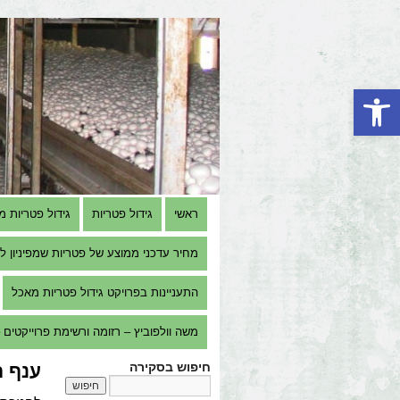
פתח סרגל נגישות
ראשי
גידול פטריות
גידול פטריות מ
מחיר עדכני ממוצע של פטריות שמפיניון למגדל 
התעניינות בפרויקט גידול פטריות מאכל
משה וולפוביץ – רזומה ורשימת פרוייקטים – e Volfovitch M.Sc. – Resume & Projects list
חיפוש בסקירה
ענף ה