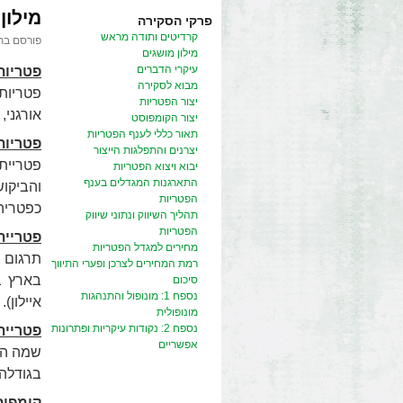
מילון
פרקי הסקירה
קרדיטים ותודה מראש
פורסם בת
מילון מושגים
עיקרי הדברים
פטריות 
מבוא לסקירה
פטריות 
יצור הפטריות
אורגני,
יצור הקומפוסט
תאור כללי לענף הפטריות
פטריות
יצרנים והתפלגות הייצור
יבוא ויצוא הפטריות
התארגנות המגדלים בענף
והביקוש
הפטריות
כפטריה
תהליך השיווק ונתוני שיווק
הפטריות
פטריית
מחירים למגדל הפטריות
תרגום 
רמת המחירים לצרכן ופערי התיווך
בארץ ב
סיכום
נספח 1: מונופול והתנהגות
איילון).
מונופולית
נספח 2: נקודות עיקריות ופתרונות
פטריית
אפשריים
שמה המס
בגודלה
קומפוס