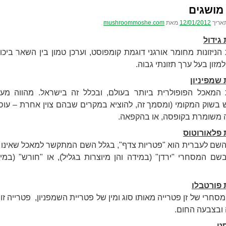
 מושגים
אריך
12/01/2012
מאת
mushroommoshe.com
גידול
הניזונות מחומר אורגני דוגמת קומפוסט, וערכן טמון בין השאר ביכ
 למזון בעל ערך תזונתי גבוה.
 שמפיניון
 בשוק המקומי (ומסמך זה, להוציא במקרים שבהם צוין אחרת – עוס
 משומרת בקופסה, או בהקפאה.
 פלאורוטוס
השם לעברית הוא "פטריות צדף", בגלל השם המתקשר למאכל שאינו כ
שם המסחרי "ירדן" (במידה והן מיוצרות בגליל), או "חורש" (במי
 פורטבלו
חרי של זן פטרייה מאותו סוג ומין של פטריית השמפניון, פטרייה זו
 ובצבעה החום.
ט