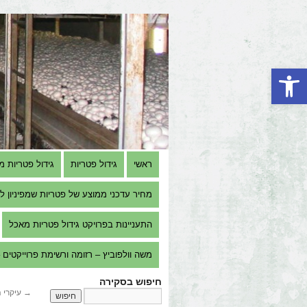
פתח סרגל נגישות
ראשי
גידול פטריות
גידול פטריות מ
מחיר עדכני ממוצע של פטריות שמפיניון למגדל 
התעניינות בפרויקט גידול פטריות מאכל
משה וולפוביץ – רזומה ורשימת פרוייקטים – e Volfovitch M.Sc. – Resume & Projects list
חיפוש בסקירה
→
עיקרי 