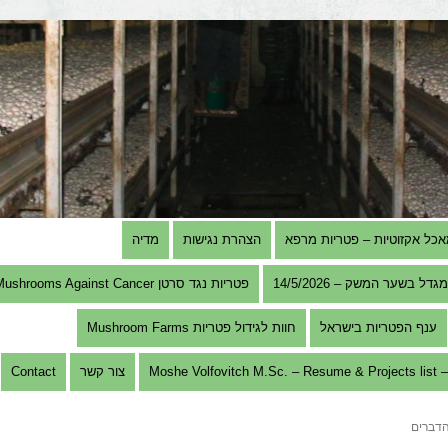
אכל אקזוטיות – פטריות מרפא
הצהרת נגישות
מדיה
בשער המשק – 14/5/2026
פטריות נגד סרטן Mushrooms Against Cancer
ענף הפטריות בישראל
חוות לגידול פטריות Mushroom Farms
Mosh
צור קשר
Contact
הדברים