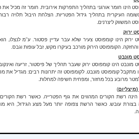
ט הינו חומר אורגני בתהליך התפרקות אירובית. חומר זה מכיל את ה
ומה העיקרית בתהליך גידול הפטריות. הצלחת היבול תלויה רבות 
ט המשווק ליצרנים.
ט ירוק
 ירוק הינו קומפוסט צעיר שלא עבר עדיין פסטור. ע"מ לנצלו, הו
החזקה. הקומפוסט הירוק מורכב בעיקרו מקש, זבל עופות וגבס.
ט מונבט
 מונבט הינו קומפוסט ירוק שעבר תהליך של פיסטור, זריעה ואינקובצי
 מתקבל קומפוסט מונבט. לקומפוסט זה יתרונות רבים: מגדיל את מ
למטר מרובע בכל מחזור, ומפחית חשיפה למחלות.
(מיצליום
)
הינה רשת הקורים המהווים את גוף הפטרייה. כאשר רשת הקורים
 בצורת עובש. כאשר הרשת צפופה יותר מעל מצע הגידול, היא מופ
.