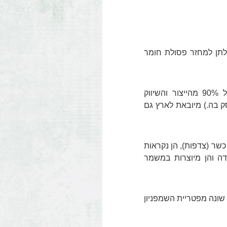
ולתן למחזר פסולת חומר
פטריית המאכל הפופולרית ביותר בעולם, ובכלל זה בישראל. מהווה מעל 90% מהייצור והשיווק
ק בה.) מיובאת לארץ גם
שר (צדפות), הן נקראות
דה והן מיוצרות במשמר
 שונה מפטריית השמפניון